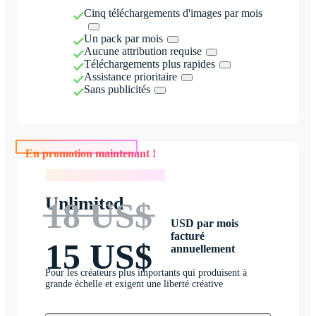
Cinq téléchargements d'images par mois
Un pack par mois
Aucune attribution requise
Téléchargements plus rapides
Assistance prioritaire
Sans publicités
En promotion maintenant !
En promotion maintenant !
Unlimited
18 US$
USD par mois
facturé
15 US$
annuellement
Pour les créateurs plus importants qui produisent à
grande échelle et exigent une liberté créative