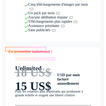
Cinq téléchargements d'images par mois
Un pack par mois
Aucune attribution requise
Téléchargements plus rapides
Assistance prioritaire
Sans publicités
En promotion maintenant !
En promotion maintenant !
Unlimited
18 US$
USD par mois
facturé
15 US$
annuellement
Pour les créateurs plus importants qui produisent à
grande échelle et exigent une liberté créative