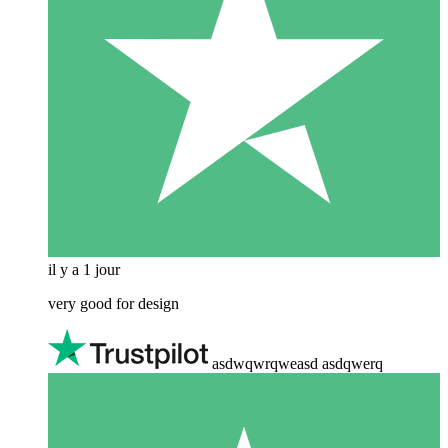
il y a 1 jour
very good for design
asdwqwrqweasd asdqwerq