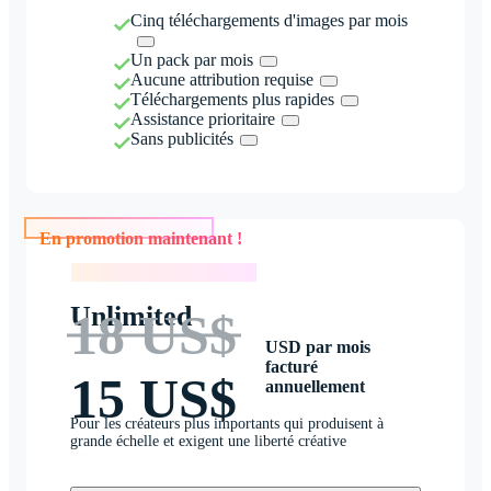
Cinq téléchargements d'images par mois
Un pack par mois
Aucune attribution requise
Téléchargements plus rapides
Assistance prioritaire
Sans publicités
En promotion maintenant !
En promotion maintenant !
Unlimited
18 US$
USD par mois
facturé
15 US$
annuellement
Pour les créateurs plus importants qui produisent à
grande échelle et exigent une liberté créative