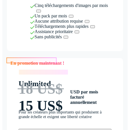
Cinq téléchargements d'images par mois
Un pack par mois
Aucune attribution requise
Téléchargements plus rapides
Assistance prioritaire
Sans publicités
En promotion maintenant !
En promotion maintenant !
Unlimited
18 US$
USD par mois
facturé
15 US$
annuellement
Pour les créateurs plus importants qui produisent à
grande échelle et exigent une liberté créative