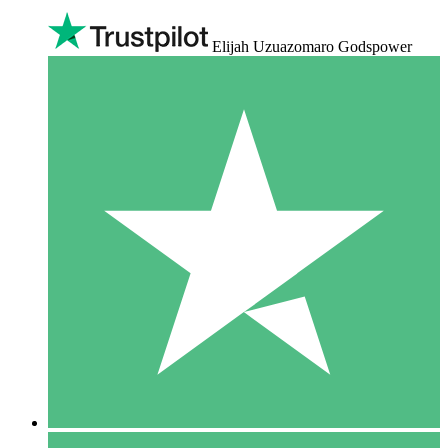
Elijah Uzuazomaro Godspower