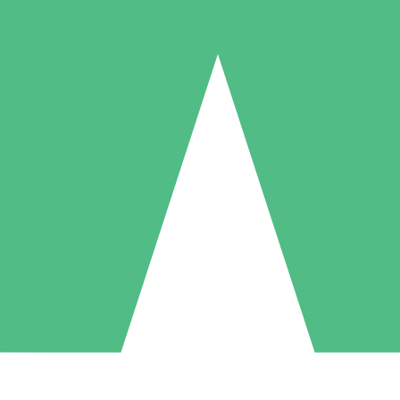
Packs de Crédits Individuels
 à l'utilisation avec des crédits de téléchargement. Sans engagement me
1 Téléchargement
5 Téléchargements
10 Téléchargement
10
15
20
US$
00
US$
00
US$
00