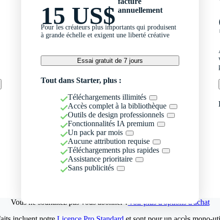
facturé
15 US$
annuellement
Pour les créateurs plus importants qui produisent
à grande échelle et exigent une liberté créative
Essai gratuit de 7 jours
Tout dans Starter, plus :
Téléchargements illimités
Accès complet à la bibliothèque
Outils de design professionnels
Fonctionnalités IA premium
Un pack par mois
Aucune attribution requise
Téléchargements plus rapides
Assistance prioritaire
Sans publicités
Vous ne souhaitez pas vous abonner ?
Voir plus d'options d'achat
aits incluent notre
Licence Pro Standard
et sont pour un accès mono-util