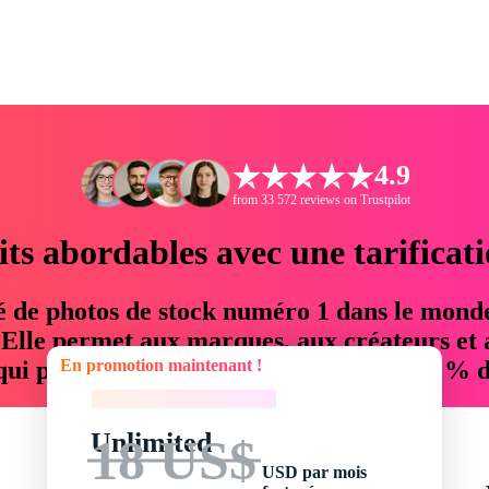
4.9
from 33 572 reviews on Trustpilot
its abordables avec une tarificat
é de photos de stock numéro 1 dans le mond
. Elle permet aux marques, aux créateurs et 
En promotion maintenant !
 qui permettent d'économiser jusqu'à 76 % d
En promotion maintenant !
Unlimited
18 US$
USD par mois