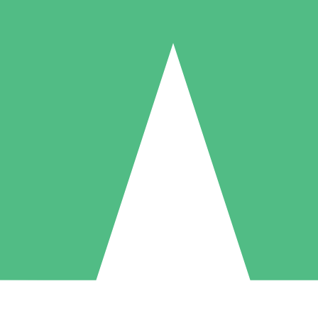
Packs de Crédits Individuels
 à l'utilisation avec des crédits de téléchargement. Sans engagement me
1 Téléchargement
5 Téléchargements
10 Téléchargement
10
15
20
US$
00
US$
00
US$
00