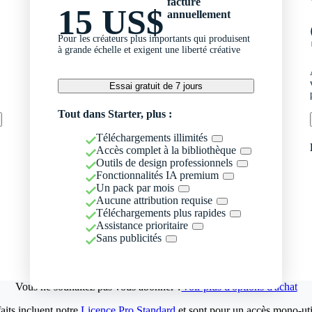
facturé
15 US$
annuellement
Pour les créateurs plus importants qui produisent
à grande échelle et exigent une liberté créative
Essai gratuit de 7 jours
Tout dans Starter, plus :
Téléchargements illimités
Accès complet à la bibliothèque
Outils de design professionnels
Fonctionnalités IA premium
Un pack par mois
Aucune attribution requise
Téléchargements plus rapides
Assistance prioritaire
Sans publicités
Vous ne souhaitez pas vous abonner ?
Voir plus d'options d'achat
aits incluent notre
Licence Pro Standard
et sont pour un accès mono-util