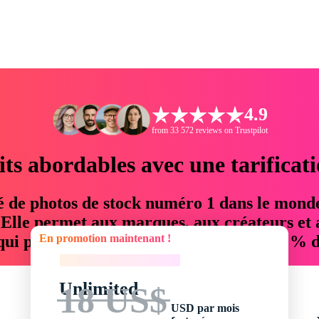
4.9
from 33 572 reviews on Trustpilot
its abordables avec une tarificat
é de photos de stock numéro 1 dans le mond
. Elle permet aux marques, aux créateurs et 
En promotion maintenant !
 qui permettent d'économiser jusqu'à 76 % d
En promotion maintenant !
Unlimited
18 US$
USD par mois