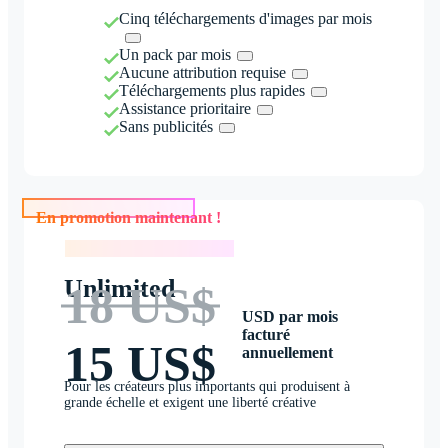
Cinq téléchargements d'images par mois
Un pack par mois
Aucune attribution requise
Téléchargements plus rapides
Assistance prioritaire
Sans publicités
En promotion maintenant !
En promotion maintenant !
Unlimited
18 US$
USD par mois
facturé
15 US$
annuellement
Pour les créateurs plus importants qui produisent à
grande échelle et exigent une liberté créative