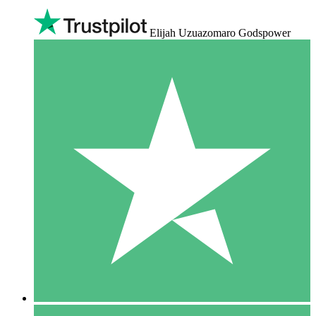
Elijah Uzuazomaro Godspower