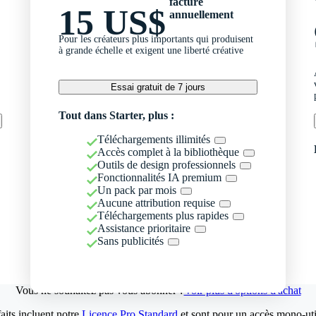
facturé
15 US$
annuellement
Pour les créateurs plus importants qui produisent
à grande échelle et exigent une liberté créative
Essai gratuit de 7 jours
Tout dans Starter, plus :
Téléchargements illimités
Accès complet à la bibliothèque
Outils de design professionnels
Fonctionnalités IA premium
Un pack par mois
Aucune attribution requise
Téléchargements plus rapides
Assistance prioritaire
Sans publicités
Vous ne souhaitez pas vous abonner ?
Voir plus d'options d'achat
aits incluent notre
Licence Pro Standard
et sont pour un accès mono-util