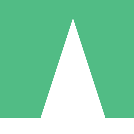
Packs de Crédits Individuels
 à l'utilisation avec des crédits de téléchargement. Sans engagement me
1 Téléchargement
5 Téléchargements
10 Téléchargement
10
15
20
US$
00
US$
00
US$
00