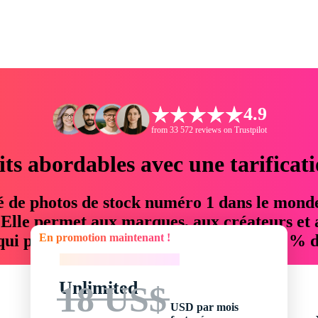
4.9
from 33 572 reviews on Trustpilot
its abordables avec une tarificat
é de photos de stock numéro 1 dans le mond
. Elle permet aux marques, aux créateurs et 
En promotion maintenant !
 qui permettent d'économiser jusqu'à 76 % d
En promotion maintenant !
Unlimited
18 US$
USD par mois