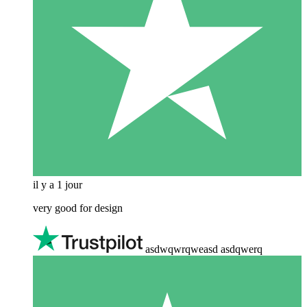
il y a 1 jour
very good for design
asdwqwrqweasd asdqwerq