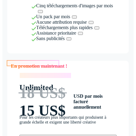
Cinq téléchargements d'images par mois
Un pack par mois
Aucune attribution requise
Téléchargements plus rapides
Assistance prioritaire
Sans publicités
En promotion maintenant !
En promotion maintenant !
Unlimited
18 US$
USD par mois
facturé
15 US$
annuellement
Pour les créateurs plus importants qui produisent à
grande échelle et exigent une liberté créative