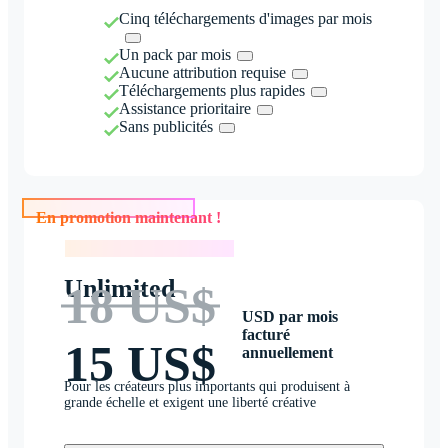
Cinq téléchargements d'images par mois
Un pack par mois
Aucune attribution requise
Téléchargements plus rapides
Assistance prioritaire
Sans publicités
En promotion maintenant !
En promotion maintenant !
Unlimited
18 US$
USD par mois
facturé
15 US$
annuellement
Pour les créateurs plus importants qui produisent à
grande échelle et exigent une liberté créative