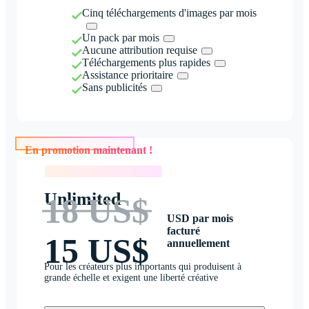
Cinq téléchargements d'images par mois
Un pack par mois
Aucune attribution requise
Téléchargements plus rapides
Assistance prioritaire
Sans publicités
En promotion maintenant !
En promotion maintenant !
Unlimited
18 US$
USD par mois
facturé
15 US$
annuellement
Pour les créateurs plus importants qui produisent à
grande échelle et exigent une liberté créative