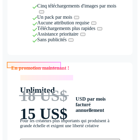
Cinq téléchargements d'images par mois
Un pack par mois
Aucune attribution requise
Téléchargements plus rapides
Assistance prioritaire
Sans publicités
En promotion maintenant !
En promotion maintenant !
Unlimited
18 US$
USD par mois
facturé
15 US$
annuellement
Pour les créateurs plus importants qui produisent à
grande échelle et exigent une liberté créative