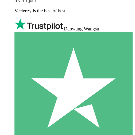
il y a 1 jour
Vecteezy is the best of best
Daowang Wangsu