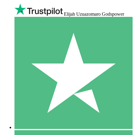
Elijah Uzuazomaro Godspower