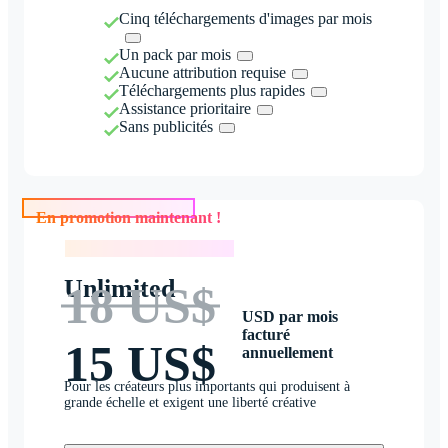
Cinq téléchargements d'images par mois
Un pack par mois
Aucune attribution requise
Téléchargements plus rapides
Assistance prioritaire
Sans publicités
En promotion maintenant !
En promotion maintenant !
Unlimited
18 US$
USD par mois
facturé
15 US$
annuellement
Pour les créateurs plus importants qui produisent à
grande échelle et exigent une liberté créative