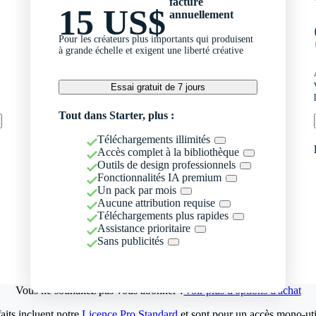
facturé
15 US$
annuellement
Pour les créateurs plus importants qui produisent
à grande échelle et exigent une liberté créative
Essai gratuit de 7 jours
Tout dans Starter, plus :
Téléchargements illimités
Accès complet à la bibliothèque
Outils de design professionnels
Fonctionnalités IA premium
Un pack par mois
Aucune attribution requise
Téléchargements plus rapides
Assistance prioritaire
Sans publicités
Vous ne souhaitez pas vous abonner ?
Voir plus d'options d'achat
aits incluent notre
Licence Pro Standard
et sont pour un accès mono-util