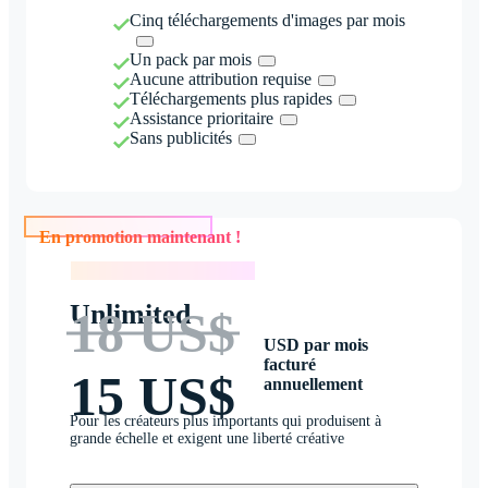
Cinq téléchargements d'images par mois
Un pack par mois
Aucune attribution requise
Téléchargements plus rapides
Assistance prioritaire
Sans publicités
En promotion maintenant !
En promotion maintenant !
Unlimited
18 US$
USD par mois
facturé
15 US$
annuellement
Pour les créateurs plus importants qui produisent à
grande échelle et exigent une liberté créative