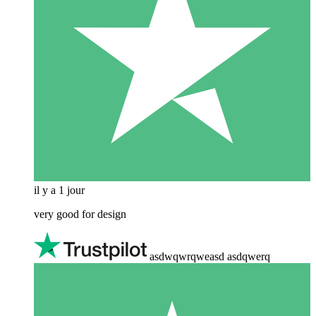
il y a 1 jour
very good for design
asdwqwrqweasd asdqwerq