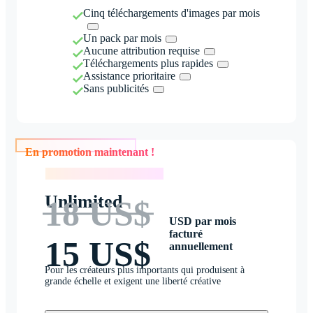
Cinq téléchargements d'images par mois
Un pack par mois
Aucune attribution requise
Téléchargements plus rapides
Assistance prioritaire
Sans publicités
En promotion maintenant !
En promotion maintenant !
Unlimited
18 US$
USD par mois
facturé
15 US$
annuellement
Pour les créateurs plus importants qui produisent à
grande échelle et exigent une liberté créative