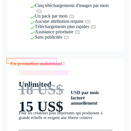
Cinq téléchargements d'images par mois
Un pack par mois
Aucune attribution requise
Téléchargements plus rapides
Assistance prioritaire
Sans publicités
En promotion maintenant !
En promotion maintenant !
Unlimited
18 US$
USD par mois
facturé
15 US$
annuellement
Pour les créateurs plus importants qui produisent à
grande échelle et exigent une liberté créative