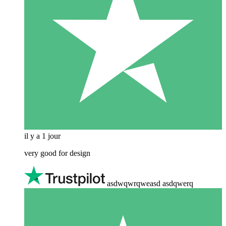
il y a 1 jour
very good for design
asdwqwrqweasd asdqwerq