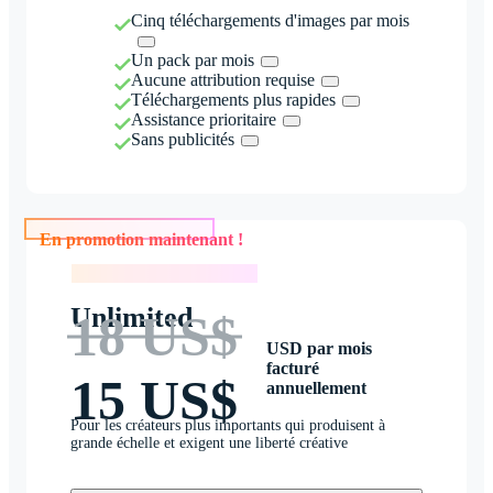
Cinq téléchargements d'images par mois
Un pack par mois
Aucune attribution requise
Téléchargements plus rapides
Assistance prioritaire
Sans publicités
En promotion maintenant !
En promotion maintenant !
Unlimited
18 US$
USD par mois
facturé
15 US$
annuellement
Pour les créateurs plus importants qui produisent à
grande échelle et exigent une liberté créative