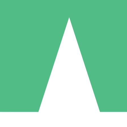
Packs de Crédits Individuels
 à l'utilisation avec des crédits de téléchargement. Sans engagement me
1 Téléchargement
5 Téléchargements
10 Téléchargement
10
15
20
US$
00
US$
00
US$
00