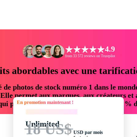
4.9
from 33 572 reviews on Trustpilot
its abordables avec une tarificat
é de photos de stock numéro 1 dans le mond
. Elle permet aux marques, aux créateurs et 
En promotion maintenant !
 qui permettent d'économiser jusqu'à 76 % d
En promotion maintenant !
Unlimited
18 US$
USD par mois