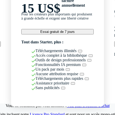
facturé
15 US$
annuellement
Pour les créateurs plus importants qui produisent
à grande échelle et exigent une liberté créative
Essai gratuit de 7 jours
Tout dans Starter, plus :
Téléchargements illimités
Accès complet à la bibliothèque
Outils de design professionnels
Fonctionnalités IA premium
Un pack par mois
Aucune attribution requise
Téléchargements plus rapides
Assistance prioritaire
Sans publicités
Vous ne souhaitez pas vous abonner ?
Voir plus d'options d'achat
aits incluent notre
Licence Pro Standard
et sont pour un accès mono-util