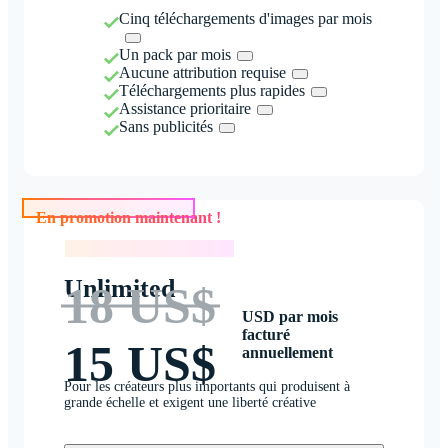
Cinq téléchargements d'images par mois
Un pack par mois
Aucune attribution requise
Téléchargements plus rapides
Assistance prioritaire
Sans publicités
En promotion maintenant !
En promotion maintenant !
Unlimited
18 US$
USD par mois
facturé
15 US$
annuellement
Pour les créateurs plus importants qui produisent à
grande échelle et exigent une liberté créative