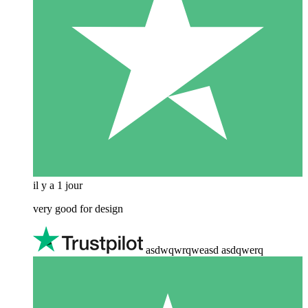
il y a 1 jour
very good for design
asdwqwrqweasd asdqwerq