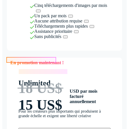
Cinq téléchargements d'images par mois
Un pack par mois
Aucune attribution requise
Téléchargements plus rapides
Assistance prioritaire
Sans publicités
En promotion maintenant !
En promotion maintenant !
Unlimited
18 US$
USD par mois
facturé
15 US$
annuellement
Pour les créateurs plus importants qui produisent à
grande échelle et exigent une liberté créative