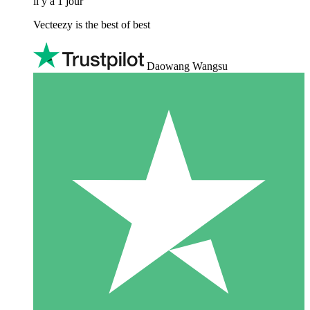
il y a 1 jour
Vecteezy is the best of best
Daowang Wangsu