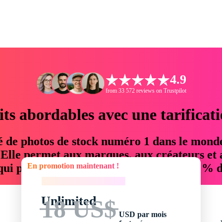
4.9
from 33 572 reviews on Trustpilot
its abordables avec une tarificat
é de photos de stock numéro 1 dans le mond
. Elle permet aux marques, aux créateurs et 
En promotion maintenant !
 qui permettent d'économiser jusqu'à 76 % d
En promotion maintenant !
Unlimited
18 US$
USD par mois