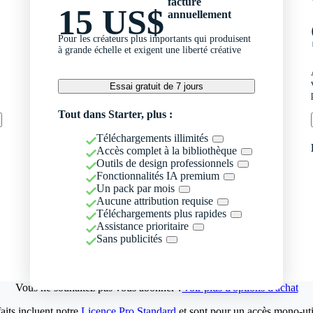
facturé
15 US$
annuellement
Pour les créateurs plus importants qui produisent
à grande échelle et exigent une liberté créative
Essai gratuit de 7 jours
Tout dans Starter, plus :
Téléchargements illimités
Accès complet à la bibliothèque
Outils de design professionnels
Fonctionnalités IA premium
Un pack par mois
Aucune attribution requise
Téléchargements plus rapides
Assistance prioritaire
Sans publicités
Vous ne souhaitez pas vous abonner ?
Voir plus d'options d'achat
aits incluent notre
Licence Pro Standard
et sont pour un accès mono-util