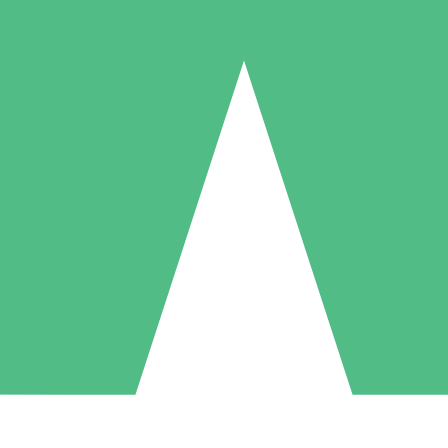
Packs de Crédits Individuels
 à l'utilisation avec des crédits de téléchargement. Sans engagement me
1 Téléchargement
5 Téléchargements
10 Téléchargement
10
15
20
US$
00
US$
00
US$
00