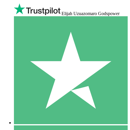
Elijah Uzuazomaro Godspower