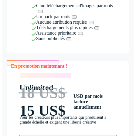
Cinq téléchargements d'images par mois
Un pack par mois
Aucune attribution requise
Téléchargements plus rapides
Assistance prioritaire
Sans publicités
En promotion maintenant !
En promotion maintenant !
Unlimited
18 US$
USD par mois
facturé
15 US$
annuellement
Pour les créateurs plus importants qui produisent à
grande échelle et exigent une liberté créative