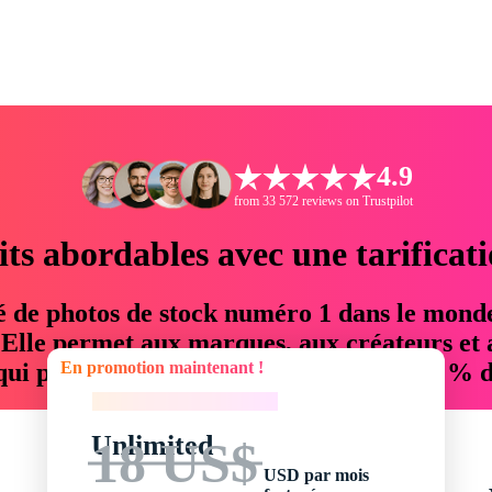
4.9
from 33 572 reviews on Trustpilot
its abordables avec une tarificat
é de photos de stock numéro 1 dans le mond
. Elle permet aux marques, aux créateurs et 
En promotion maintenant !
 qui permettent d'économiser jusqu'à 76 % d
En promotion maintenant !
Unlimited
18 US$
USD par mois