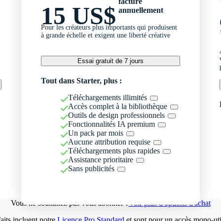
facturé
15 US$
annuellement
Pour les créateurs plus importants qui produisent
à grande échelle et exigent une liberté créative
Essai gratuit de 7 jours
Tout dans Starter, plus :
Téléchargements illimités
Accès complet à la bibliothèque
Outils de design professionnels
Fonctionnalités IA premium
Un pack par mois
Aucune attribution requise
Téléchargements plus rapides
Assistance prioritaire
Sans publicités
Vous ne souhaitez pas vous abonner ?
Voir plus d'options d'achat
aits incluent notre
Licence Pro Standard
et sont pour un accès mono-util