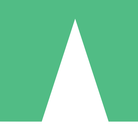
Packs de Crédits Individuels
 à l'utilisation avec des crédits de téléchargement. Sans engagement me
1 Téléchargement
5 Téléchargements
10 Téléchargement
10
15
20
US$
00
US$
00
US$
00