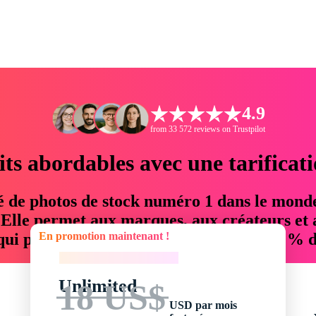
4.9
from 33 572 reviews on Trustpilot
its abordables avec une tarificat
é de photos de stock numéro 1 dans le mond
. Elle permet aux marques, aux créateurs et 
En promotion maintenant !
 qui permettent d'économiser jusqu'à 76 % d
En promotion maintenant !
Unlimited
18 US$
USD par mois