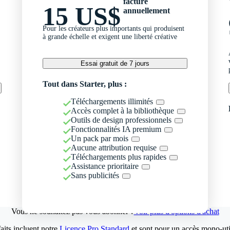
facturé
15 US$
annuellement
Pour les créateurs plus importants qui produisent
à grande échelle et exigent une liberté créative
Essai gratuit de 7 jours
Tout dans Starter, plus :
Téléchargements illimités
Accès complet à la bibliothèque
Outils de design professionnels
Fonctionnalités IA premium
Un pack par mois
Aucune attribution requise
Téléchargements plus rapides
Assistance prioritaire
Sans publicités
Vous ne souhaitez pas vous abonner ?
Voir plus d'options d'achat
aits incluent notre
Licence Pro Standard
et sont pour un accès mono-util