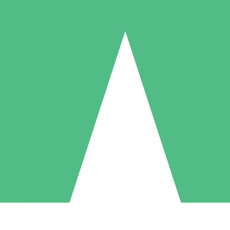
Packs de Crédits Individuels
 à l'utilisation avec des crédits de téléchargement. Sans engagement me
1 Téléchargement
5 Téléchargements
10 Téléchargement
10
15
20
US$
00
US$
00
US$
00