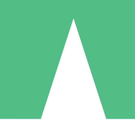
Packs de Crédits Individuels
 à l'utilisation avec des crédits de téléchargement. Sans engagement me
1 Téléchargement
5 Téléchargements
10 Téléchargement
10
15
20
US$
00
US$
00
US$
00