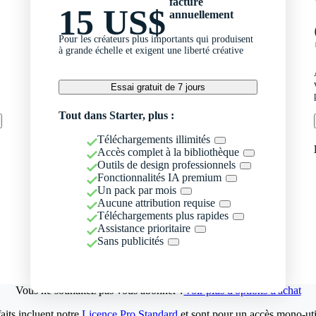
facturé
15 US$
annuellement
Pour les créateurs plus importants qui produisent
à grande échelle et exigent une liberté créative
Essai gratuit de 7 jours
Tout dans Starter, plus :
Téléchargements illimités
Accès complet à la bibliothèque
Outils de design professionnels
Fonctionnalités IA premium
Un pack par mois
Aucune attribution requise
Téléchargements plus rapides
Assistance prioritaire
Sans publicités
Vous ne souhaitez pas vous abonner ?
Voir plus d'options d'achat
aits incluent notre
Licence Pro Standard
et sont pour un accès mono-util