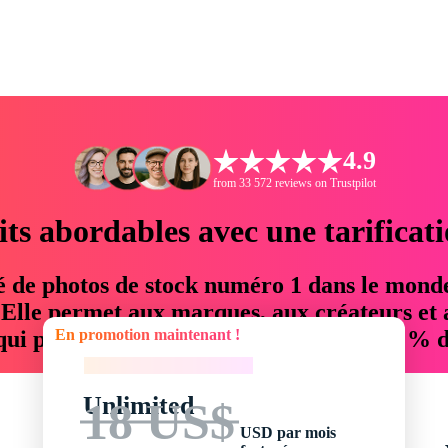
4.9
from 33 572 reviews on Trustpilot
its abordables avec une tarificat
é de photos de stock numéro 1 dans le mond
. Elle permet aux marques, aux créateurs et 
En promotion maintenant !
 qui permettent d'économiser jusqu'à 76 % d
En promotion maintenant !
Unlimited
18 US$
USD par mois