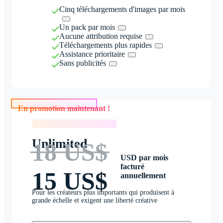
Cinq téléchargements d'images par mois
Un pack par mois
Aucune attribution requise
Téléchargements plus rapides
Assistance prioritaire
Sans publicités
En promotion maintenant !
En promotion maintenant !
Unlimited
18 US$
USD par mois
facturé
15 US$
annuellement
Pour les créateurs plus importants qui produisent à
grande échelle et exigent une liberté créative