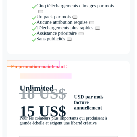
Cinq téléchargements d'images par mois
Un pack par mois
Aucune attribution requise
Téléchargements plus rapides
Assistance prioritaire
Sans publicités
En promotion maintenant !
En promotion maintenant !
Unlimited
18 US$
USD par mois
facturé
15 US$
annuellement
Pour les créateurs plus importants qui produisent à
grande échelle et exigent une liberté créative