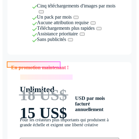
Cinq téléchargements d'images par mois
Un pack par mois
Aucune attribution requise
Téléchargements plus rapides
Assistance prioritaire
Sans publicités
En promotion maintenant !
En promotion maintenant !
Unlimited
18 US$
USD par mois
facturé
15 US$
annuellement
Pour les créateurs plus importants qui produisent à
grande échelle et exigent une liberté créative