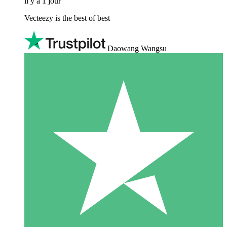
il y a 1 jour
Vecteezy is the best of best
Daowang Wangsu