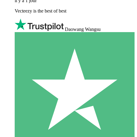
il y a 1 jour
Vecteezy is the best of best
Daowang Wangsu