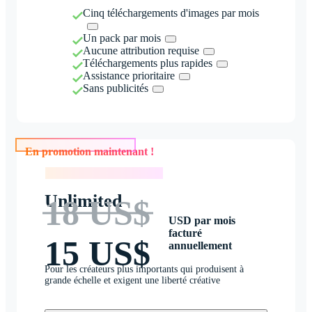
Cinq téléchargements d'images par mois
Un pack par mois
Aucune attribution requise
Téléchargements plus rapides
Assistance prioritaire
Sans publicités
En promotion maintenant !
En promotion maintenant !
Unlimited
18 US$
USD par mois
facturé
15 US$
annuellement
Pour les créateurs plus importants qui produisent à
grande échelle et exigent une liberté créative