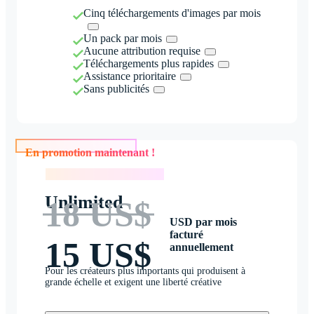
Cinq téléchargements d'images par mois
Un pack par mois
Aucune attribution requise
Téléchargements plus rapides
Assistance prioritaire
Sans publicités
En promotion maintenant !
En promotion maintenant !
Unlimited
18 US$
USD par mois
facturé
15 US$
annuellement
Pour les créateurs plus importants qui produisent à
grande échelle et exigent une liberté créative