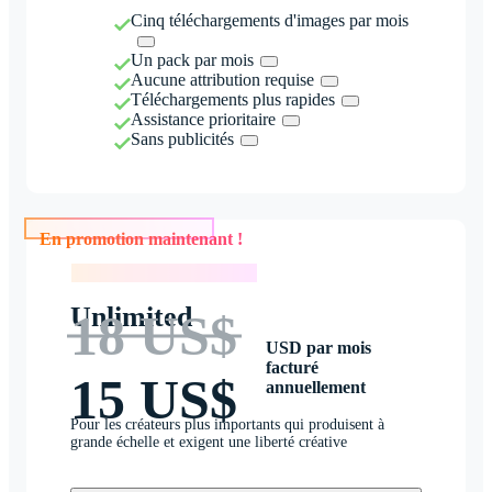
Cinq téléchargements d'images par mois
Un pack par mois
Aucune attribution requise
Téléchargements plus rapides
Assistance prioritaire
Sans publicités
En promotion maintenant !
En promotion maintenant !
Unlimited
18 US$
USD par mois
facturé
15 US$
annuellement
Pour les créateurs plus importants qui produisent à
grande échelle et exigent une liberté créative