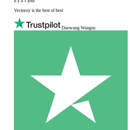
il y a 1 jour
Vecteezy is the best of best
Daowang Wangsu