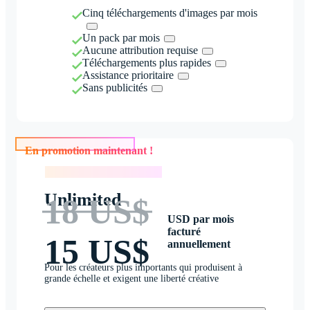
Cinq téléchargements d'images par mois
Un pack par mois
Aucune attribution requise
Téléchargements plus rapides
Assistance prioritaire
Sans publicités
En promotion maintenant !
En promotion maintenant !
Unlimited
18 US$
USD par mois
facturé
15 US$
annuellement
Pour les créateurs plus importants qui produisent à
grande échelle et exigent une liberté créative