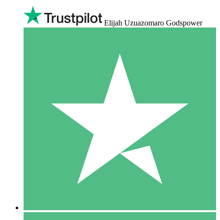
Elijah Uzuazomaro Godspower