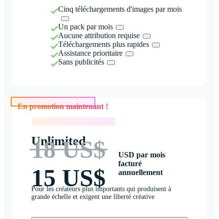
Cinq téléchargements d'images par mois
Un pack par mois
Aucune attribution requise
Téléchargements plus rapides
Assistance prioritaire
Sans publicités
En promotion maintenant !
En promotion maintenant !
Unlimited
18 US$
USD par mois
facturé
15 US$
annuellement
Pour les créateurs plus importants qui produisent à
grande échelle et exigent une liberté créative