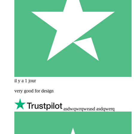
il y a 1 jour
very good for design
asdwqwrqweasd asdqwerq