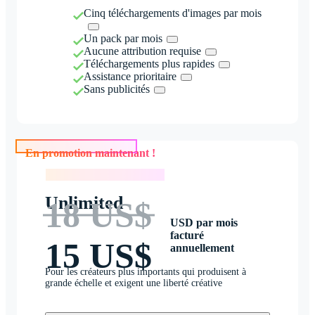
Cinq téléchargements d'images par mois
Un pack par mois
Aucune attribution requise
Téléchargements plus rapides
Assistance prioritaire
Sans publicités
En promotion maintenant !
En promotion maintenant !
Unlimited
18 US$
USD par mois
facturé
15 US$
annuellement
Pour les créateurs plus importants qui produisent à
grande échelle et exigent une liberté créative