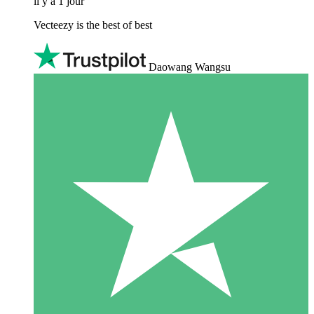
il y a 1 jour
Vecteezy is the best of best
Daowang Wangsu