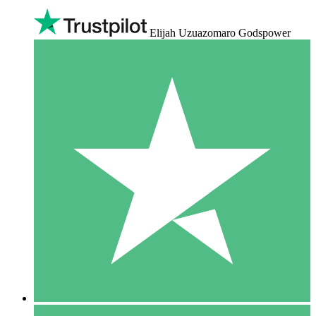
Elijah Uzuazomaro Godspower