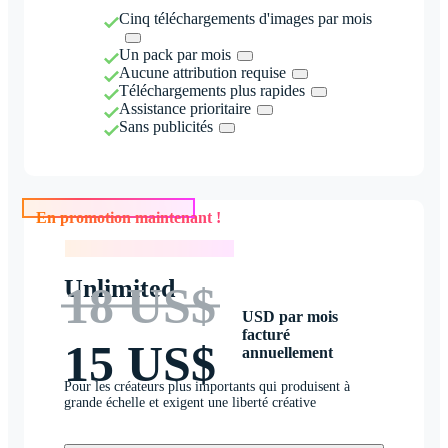
Cinq téléchargements d'images par mois
Un pack par mois
Aucune attribution requise
Téléchargements plus rapides
Assistance prioritaire
Sans publicités
En promotion maintenant !
En promotion maintenant !
Unlimited
18 US$
USD par mois
facturé
15 US$
annuellement
Pour les créateurs plus importants qui produisent à
grande échelle et exigent une liberté créative