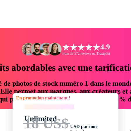
4.9
from 33 572 reviews on Trustpilot
its abordables avec une tarificat
é de photos de stock numéro 1 dans le mond
. Elle permet aux marques, aux créateurs et 
En promotion maintenant !
 qui permettent d'économiser jusqu'à 76 % d
En promotion maintenant !
Unlimited
18 US$
USD par mois