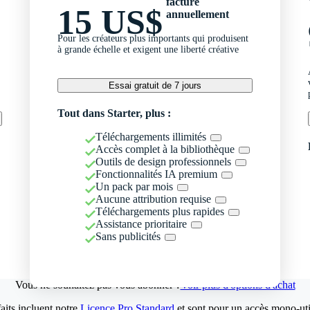
facturé
15 US$
annuellement
Pour les créateurs plus importants qui produisent
à grande échelle et exigent une liberté créative
Essai gratuit de 7 jours
Tout dans Starter, plus :
Téléchargements illimités
Accès complet à la bibliothèque
Outils de design professionnels
Fonctionnalités IA premium
Un pack par mois
Aucune attribution requise
Téléchargements plus rapides
Assistance prioritaire
Sans publicités
Vous ne souhaitez pas vous abonner ?
Voir plus d'options d'achat
aits incluent notre
Licence Pro Standard
et sont pour un accès mono-util