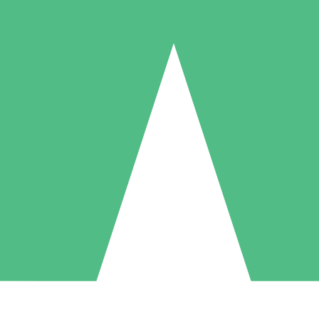
Packs de Crédits Individuels
 à l'utilisation avec des crédits de téléchargement. Sans engagement me
1 Téléchargement
5 Téléchargements
10 Téléchargement
10
15
20
US$
00
US$
00
US$
00