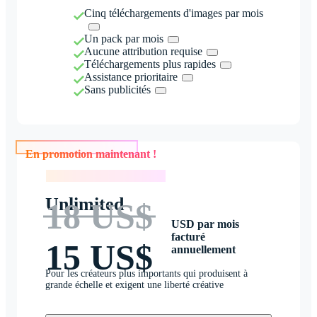
Cinq téléchargements d'images par mois
Un pack par mois
Aucune attribution requise
Téléchargements plus rapides
Assistance prioritaire
Sans publicités
En promotion maintenant !
En promotion maintenant !
Unlimited
18 US$
USD par mois
facturé
15 US$
annuellement
Pour les créateurs plus importants qui produisent à
grande échelle et exigent une liberté créative