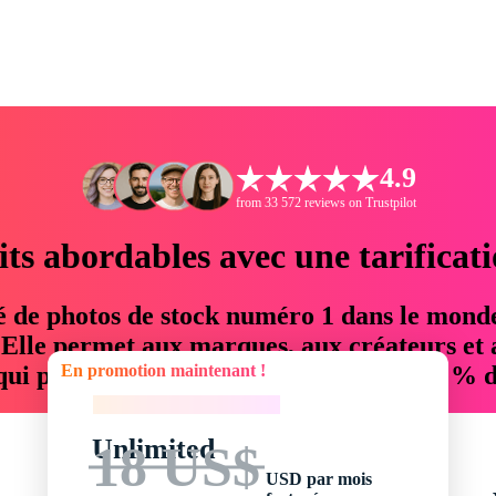
4.9
from 33 572 reviews on Trustpilot
its abordables avec une tarificat
é de photos de stock numéro 1 dans le mond
. Elle permet aux marques, aux créateurs et 
En promotion maintenant !
 qui permettent d'économiser jusqu'à 76 % d
En promotion maintenant !
Unlimited
18 US$
USD par mois