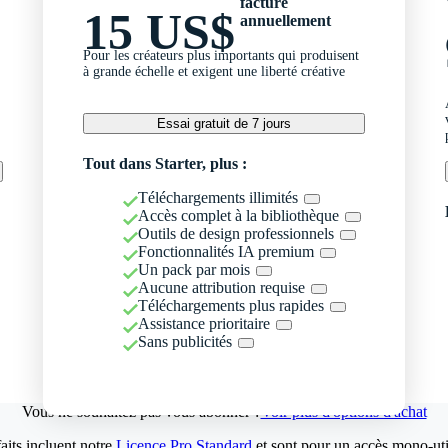
facturé
15 US$
annuellement
Pour les créateurs plus importants qui produisent
à grande échelle et exigent une liberté créative
Essai gratuit de 7 jours
Tout dans Starter, plus :
Téléchargements illimités
Accès complet à la bibliothèque
Outils de design professionnels
Fonctionnalités IA premium
Un pack par mois
Aucune attribution requise
Téléchargements plus rapides
Assistance prioritaire
Sans publicités
Vous ne souhaitez pas vous abonner ?
Voir plus d'options d'achat
aits incluent notre
Licence Pro Standard
et sont pour un accès mono-util