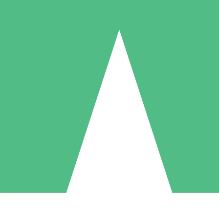
Packs de Crédits Individuels
 à l'utilisation avec des crédits de téléchargement. Sans engagement me
1 Téléchargement
5 Téléchargements
10 Téléchargement
10
15
20
US$
00
US$
00
US$
00