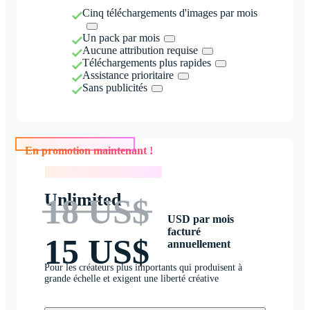
Cinq téléchargements d'images par mois
Un pack par mois
Aucune attribution requise
Téléchargements plus rapides
Assistance prioritaire
Sans publicités
En promotion maintenant !
En promotion maintenant !
Unlimited
18 US$
USD par mois
facturé
15 US$
annuellement
Pour les créateurs plus importants qui produisent à
grande échelle et exigent une liberté créative