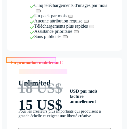
Cinq téléchargements d'images par mois
Un pack par mois
Aucune attribution requise
Téléchargements plus rapides
Assistance prioritaire
Sans publicités
En promotion maintenant !
En promotion maintenant !
Unlimited
18 US$
USD par mois
facturé
15 US$
annuellement
Pour les créateurs plus importants qui produisent à
grande échelle et exigent une liberté créative