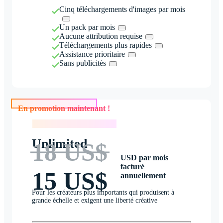
Cinq téléchargements d'images par mois
Un pack par mois
Aucune attribution requise
Téléchargements plus rapides
Assistance prioritaire
Sans publicités
En promotion maintenant !
En promotion maintenant !
Unlimited
18 US$
USD par mois
facturé
15 US$
annuellement
Pour les créateurs plus importants qui produisent à
grande échelle et exigent une liberté créative