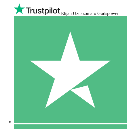
Elijah Uzuazomaro Godspower