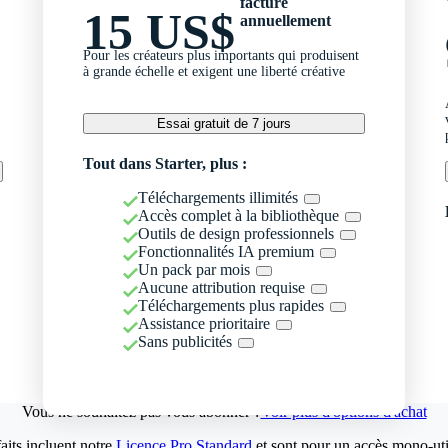
facturé
15 US$
annuellement
Pour les créateurs plus importants qui produisent
à grande échelle et exigent une liberté créative
Essai gratuit de 7 jours
Tout dans Starter, plus :
Téléchargements illimités
Accès complet à la bibliothèque
Outils de design professionnels
Fonctionnalités IA premium
Un pack par mois
Aucune attribution requise
Téléchargements plus rapides
Assistance prioritaire
Sans publicités
Vous ne souhaitez pas vous abonner ?
Voir plus d'options d'achat
aits incluent notre
Licence Pro Standard
et sont pour un accès mono-util