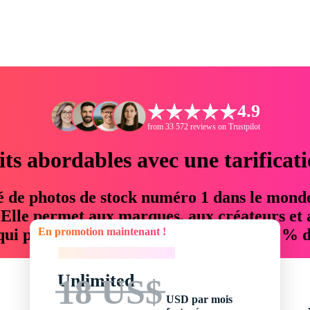
4.9
from 33 572 reviews on Trustpilot
its abordables avec une tarificat
é de photos de stock numéro 1 dans le mond
. Elle permet aux marques, aux créateurs et 
En promotion maintenant !
 qui permettent d'économiser jusqu'à 76 % d
En promotion maintenant !
Unlimited
18 US$
USD par mois