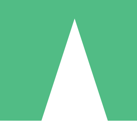
Packs de Crédits Individuels
 à l'utilisation avec des crédits de téléchargement. Sans engagement me
1 Téléchargement
5 Téléchargements
10 Téléchargement
10
15
20
US$
00
US$
00
US$
00