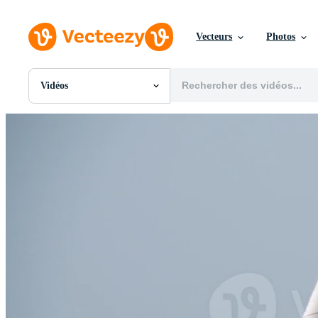
Vecteurs
Photos
Vidéos
Toutes Images
Photos
PNGs
PSDs
SVGs
Modèles
Vecteurs
Vidéos
Motion graphics
Images Éditoriales
Événements Éditoriaux