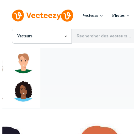
Vecteurs
Photos
Vecteurs
Toutes Images
Photos
PNGs
PSDs
SVGs
Modèles
Vecteurs
Vidéos
Motion graphics
Images Éditoriales
Événements Éditoriaux