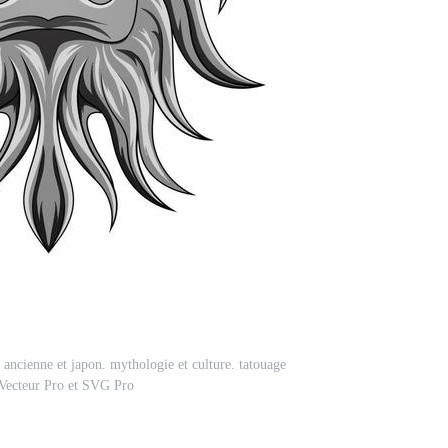
 ancienne et japon. mythologie et culture. tatouage
Vecteur Pro et SVG Pro