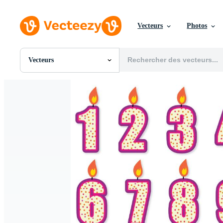
Vecteurs
Photos
Vecteurs
Toutes Images
Photos
PNGs
PSDs
SVGs
Modèles
Vecteurs
Vidéos
Motion graphics
Images Éditoriales
Événements Éditoriaux