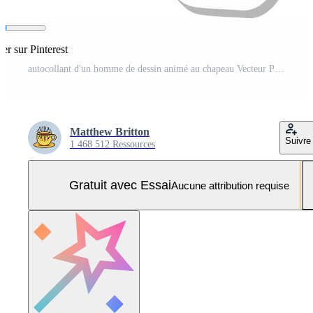
er sur Pinterest
autocollant d'un homme de dessin animé au chapeau Vecteur Pro et SVG Pro
Matthew Britton
Suivre
1 468 512 Ressources
Gratuit avec Essai
Aucune attribution requise