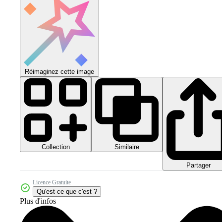
Réimaginez cette image
Collection
Similaire
Partager
Licence Gratuite
Qu'est-ce que c'est ?
Plus d'infos