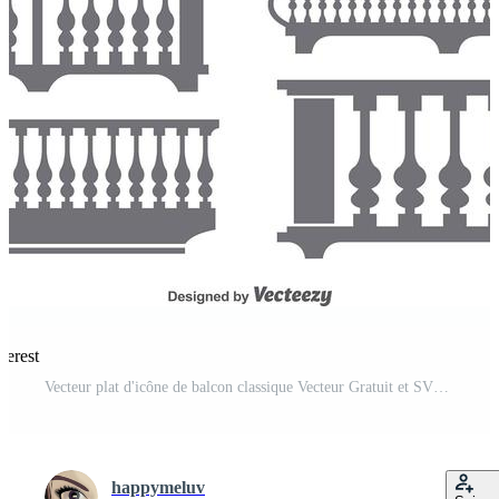
terest
Vecteur plat d'icône de balcon classique Vecteur Gratuit et SVG Gratuit
happymeluv